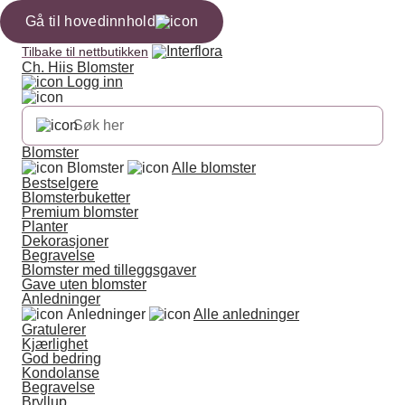
Gå til hovedinnhold
Tilbake til nettbutikken
Ch. Hiis Blomster
Logg inn
Blomster
Blomster
Alle blomster
Bestselgere
Blomsterbuketter
Premium blomster
Planter
Dekorasjoner
Begravelse
Blomster med tilleggsgaver
Gave uten blomster
Anledninger
Anledninger
Alle anledninger
Gratulerer
Kjærlighet
God bedring
Kondolanse
Begravelse
Bryllup