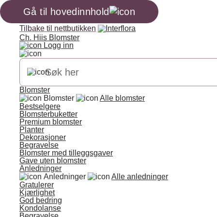
Gå til hovedinnhold
Tilbake til nettbutikken
Ch. Hiis Blomster
Logg inn
Blomster
Blomster
Alle blomster
Bestselgere
Blomsterbuketter
Premium blomster
Planter
Dekorasjoner
Begravelse
Blomster med tilleggsgaver
Gave uten blomster
Anledninger
Anledninger
Alle anledninger
Gratulerer
Kjærlighet
God bedring
Kondolanse
Begravelse