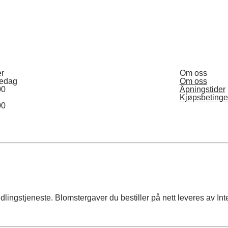
er
Om oss
redag
Om oss
00
Åpningstider
Kjøpsbetinge
00
lingstjeneste. Blomstergaver du bestiller på nett leveres av Inte