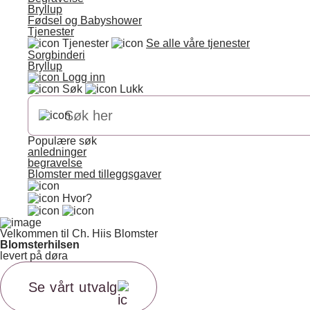
Bryllup
Fødsel og Babyshower
Tjenester
Tjenester
Se alle våre tjenester
Sorgbinderi
Bryllup
Logg inn
Søk
Lukk
Populære søk
anledninger
begravelse
Blomster med tilleggsgaver
Hvor?
Velkommen til Ch. Hiis Blomster
Blomsterhilsen
levert på døra
Se vårt utvalg