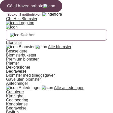
Gå til hovedinnhold
Tilbake til nettbutikken
Ch. Hiis Blomster
Logg inn
Blomster
Blomster
Alle blomster
Bestselgere
Blomsterbuketter
Premium blomster
Planter
Dekorasjoner
Begravelse
Blomster med tilleggsgaver
Gave uten blomster
Anledninger
Anledninger
Alle anledninger
Gratulerer
Kjærlighet
God bedring
Kondolanse
Begravelse
Bryllup