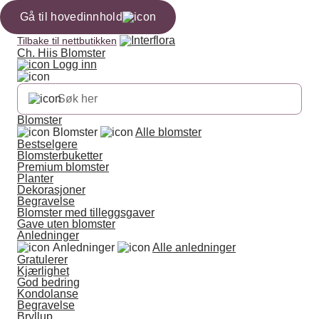
Gå til hovedinnhold
Tilbake til nettbutikken
Ch. Hiis Blomster
Logg inn
Blomster
Blomster
Alle blomster
Bestselgere
Blomsterbuketter
Premium blomster
Planter
Dekorasjoner
Begravelse
Blomster med tilleggsgaver
Gave uten blomster
Anledninger
Anledninger
Alle anledninger
Gratulerer
Kjærlighet
God bedring
Kondolanse
Begravelse
Bryllup